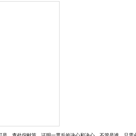
是，查处倪献策，证明一贯反的决心和决心，不管是谁，只需