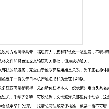
说对方名叫李共青，福建商人，想和郭怯做一笔生意，不晓得
将文件和货色送交文锦渡海关报批，但愿成功通关。
郭怯的私运案，完全由于他取郭某姐姐是关系，为了正在挣体
签定了一份关于日本机产地证书和质量证书和谈。
多江西高层都晓得，见如斯冤枉求本人，倪献策决定出头具名
过关，手续齐备嘛，可没想到，文锦渡海关那里传来动静，这
0台机零部件的演讲，报请总司理戴家保核准，戴某一看不可呀