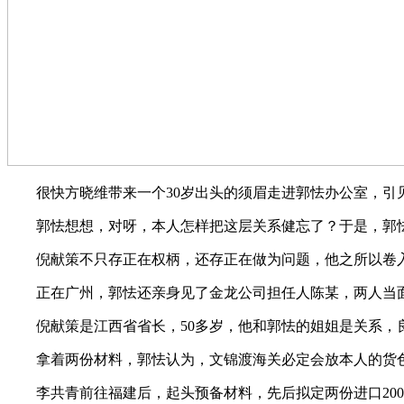
很快方晓维带来一个30岁出头的须眉走进郭怯办公室，引见
郭怯想想，对呀，本人怎样把这层关系健忘了？于是，郭怯
倪献策不只存正在权柄，还存正在做为问题，他之所以卷入
正在广州，郭怯还亲身见了金龙公司担任人陈某，两人当面
倪献策是江西省省长，50多岁，他和郭怯的姐姐是关系，良
拿着两份材料，郭怯认为，文锦渡海关必定会放本人的货色
李共青前往福建后，起头预备材料，先后拟定两份进口200