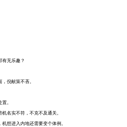
郭有无乐趣？
面，倪献策不吝。
处置。
些机名实不符，不克不及通关。
，机想进入内地还需要变个体例。