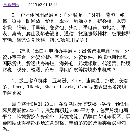
贸易资讯
|
2025-02-01 13:11
5、 户外休闲用品展区：户外服拆、户外鞋、背包、帐
篷、睡袋、防潮垫、炉具、伞业、钓渔器具、折叠椅、水壶、
水袋、眼镜、千里镜、急救包、头灯、手电筒、营地灯、手
表、桌椅、爬山及攀岩设备、通信、旅逛摄影器材、极限越野
车辆、露营饮食饮料、潜水/漂流用品等！
1、 跨境（出口）电商办事展区：出名跨境电商平台、外
贸办事平台、外贸分析办事企业、外贸软件、跨境电商物流、
国际货代、货运代办署理、海外仓、跨境领取、代运营、跨境
财税、税务、检测、商标、学问产权等跨境办事机构？。
1、线上客商群体：亚马逊、Ebay、速卖通、虾皮、美客
多、Temu、Tiktok、Shein、Lazada、Ozon等国表里出名跨境
电商卖家。
展会将于6月21-23日正在义乌国际博览核心举行，预设国
际尺度展位2200个，展览面积超50000平方米，包罗跨境电商
平台、跨境贸换衣务企业、跨境物流、品牌供应链等展区。展
会同期还将举办多场次高规格、丰硕多彩的跨境类会议和勾
当。