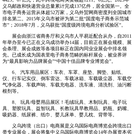
义乌邮政和快递营业总量累计完成137亿件，居全国第一。全
市电子商务运营从体超52万家，义乌外贸网商密度列全国城市
排名第二。2015年义乌市被评为第二批“国度电子商务示范城
市”；2018年7月，义乌获批“国度级跨境电商分析试验区”。
展会由浙江省商务厅和义乌市人平易近配合从办，自2011
年举办至今已正在义乌成功举办14届，目前正在展会规模、展
会条理、展会成效等各项目标正在国内同业业展会中排名领
先。已成长成为国表里电子商务范畴的标杆展会，被业界评
为“最具影响力品牌展会”“中国十佳品牌专业博览会”。
6、 汽车用品展区：车衣、车罩、座垫、脚垫、贴纸、
仪、行车记实仪、倒车雷达、车载冰箱、车载吸尘器、车载空
气净化器、车载声响、车载充电器、洗车液、清洗剂、油污断
根剂等。
8、 玩具/母婴用品展区！毛绒玩具、木制玩具、电子玩
具、塑胶玩具、益智玩具、长教玩具早教用品、奶瓶、奶嘴、
吸奶器、纸尿裤、纸巾、婴儿床单、婴儿枕、背带等。
义乌跨境（出口）电商展是义乌国际电商博览会跨境出口
类专业展会，展会将集中义乌国际电商博览会14年办展资本劣