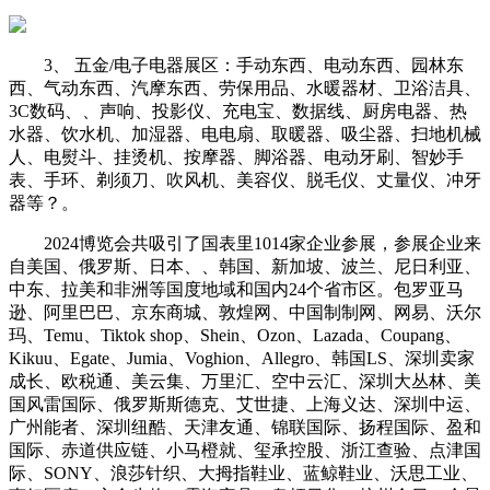
3、 五金/电子电器展区：手动东西、电动东西、园林东
西、气动东西、汽摩东西、劳保用品、水暖器材、卫浴洁具、
3C数码、、声响、投影仪、充电宝、数据线、厨房电器、热
水器、饮水机、加湿器、电电扇、取暖器、吸尘器、扫地机械
人、电熨斗、挂烫机、按摩器、脚浴器、电动牙刷、智妙手
表、手环、剃须刀、吹风机、美容仪、脱毛仪、丈量仪、冲牙
器等？。
2024博览会共吸引了国表里1014家企业参展，参展企业来
自美国、俄罗斯、日本、、韩国、新加坡、波兰、尼日利亚、
中东、拉美和非洲等国度地域和国内24个省市区。包罗亚马
逊、阿里巴巴、京东商城、敦煌网、中国制制网、网易、沃尔
玛、Temu、Tiktok shop、Shein、Ozon、Lazada、Coupang、
Kikuu、Egate、Jumia、Voghion、Allegro、韩国LS、深圳卖家
成长、欧税通、美云集、万里汇、空中云汇、深圳大丛林、美
国风雷国际、俄罗斯斯德克、艾世捷、上海义达、深圳中运、
广州能者、深圳纽酷、天津友通、锦联国际、扬程国际、盈和
国际、赤道供应链、小马橙就、玺承控股、浙江查验、点津国
际、SONY、浪莎针织、大拇指鞋业、蓝鲸鞋业、沃思工业、