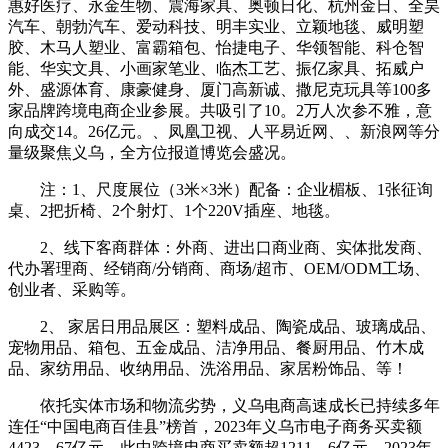
惠好医疗、永金生物、震海家具、奥顿日化、杭州金日、全昊
汽车、朝勃汽车、爱动科技、明丰实业、立颖地毯、威明塑
胶、木马人塑业、富霸箱包、怡捷电子、华领智能、科仓智
能、华实文具、小画家笔业、临杰工艺、振亿家具、拓威户
外、盛源体育、康豪健身、厦门高新诚、撒尼克玩具等100多
家品牌跨境电商企业参展。共吸引了10。2万人次参不雅，意
向成交14。26亿元。、凤凰卫视、人平易近网、、新浪网等分
量级聚焦义乌，全方位报道博览会盛况。
注：1、尺度展位（3米×3米）配备：企业楣板、1张征询
桌、2把折椅、2个射灯、1个220V插座、地毯。
2、线下客商群体：外商、进出口商业商、实体批发商、
代办署理商、经销商/分销商、商场/超市、OEM/ODM工场、
创业者、采购等。
2、 家居日用品展区：塑料成品、陶瓷成品、玻璃成品、
宠物用品、箱包、五金成品、洁净用品、餐厨用品、竹木成
品、家纺用品、收纳用品、洗浴用品、家居粉饰品、等！
依托实体市场和物流劣势，义乌电商高速成长已持续多年
连任“中国电商百佳县”榜首，2023年义乌市电子商务买卖额
4423。67亿元，此中跨境电商买卖额超1211。6亿元。2023年