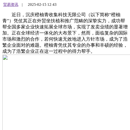
贸易资讯
|
2025-02-15 12:43
近日，沉庆橙柚青收集科技无限公司（以下简称“橙柚
青”）凭仗其正在外贸坐扶植和推广范畴的深挚实力，成功帮
帮全国多家企业快速拓展全球市场，实现了发卖业绩的显著增
加。正在全球经济一体化的大布景下，然而，面临复杂的国际
市场和激烈的合作，若何快速无效地进入方针市场，成为了浩
繁企业面对的难题。橙柚青凭仗其专业的办事和丰硕的经验，
成为了浩繁企业正在这一过程中的得力帮手。