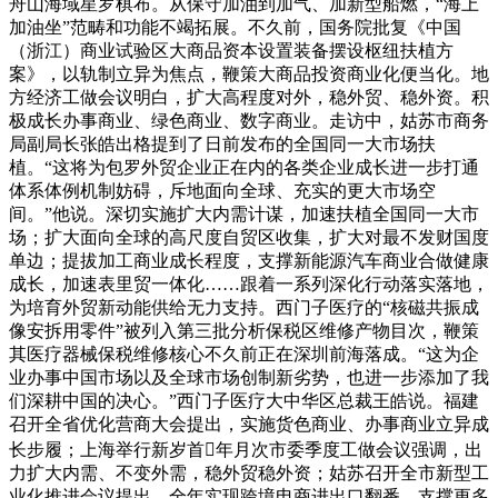
舟山海域星罗棋布。从保守加油到加气、加新型船燃，“海上
加油坐”范畴和功能不竭拓展。不久前，国务院批复《中国
（浙江）商业试验区大商品资本设置装备摆设枢纽扶植方
案》，以轨制立异为焦点，鞭策大商品投资商业化便当化。地
方经济工做会议明白，扩大高程度对外，稳外贸、稳外资。积
极成长办事商业、绿色商业、数字商业。走访中，姑苏市商务
局副局长张皓出格提到了日前发布的全国同一大市场扶
植。“这将为包罗外贸企业正在内的各类企业成长进一步打通
体系体例机制妨碍，斥地面向全球、充实的更大市场空
间。”他说。深切实施扩大内需计谋，加速扶植全国同一大市
场；扩大面向全球的高尺度自贸区收集，扩大对最不发财国度
单边；提拔加工商业成长程度，支撑新能源汽车商业合做健康
成长，加速表里贸一体化……跟着一系列深化行动落实落地，
为培育外贸新动能供给无力支持。西门子医疗的“核磁共振成
像安拆用零件”被列入第三批分析保税区维修产物目次，鞭策
其医疗器械保税维修核心不久前正在深圳前海落成。“这为企
业办事中国市场以及全球市场创制新劣势，也进一步添加了我
们深耕中国的决心。”西门子医疗大中华区总裁王皓说。福建
召开全省优化营商大会提出，实施货色商业、办事商业立异成
长步履；上海举行新岁首年月次市委季度工做会议强调，出
力扩大内需、不变外需，稳外贸稳外资；姑苏召开全市新型工
业化推进会议提出，全年实现跨境电商进出口翻番，支撑更多