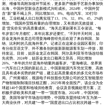
测、维修等高附加值环节延长，更多新产物新手艺新办事加快
出海，中国外贸新业态新模式兴旺成长。2024年，中国外贸
含“新”量不竭上升。同比增加10。8%。电动汽车、3D打印
机、工业机械人出口别离实现了13。1%、32。8%、45。2%的
增加。“我国外贸既有量的合理增加，又有质的无效提拔，
是‘货实价实’的高质量成长。”海关总署副署长王令浚说。“每
年岁首年月都忙，本年比客岁还要忙。”不到半天时间，姑
苏金龙海外发卖总司理姜海峰曾经先后欢迎了来自韩国、加
纳、比利时的几批海外客户。记者正在这家企业园区看到，印
有分歧言语文字、外不雅各别的簇新新能源客车划一停放，期
待发运。目前，姑苏金龙正在韩国、阿尔及利亚等市场连结领
先劣势。2024年，姑苏金龙出口额再立异高，同比增加
26%。“本年的方针是海外销量跨越客岁。”姜海峰说。坐界第
一汽车出口大国的新起点上，中国新能源汽车凭仗完整、高效
且具有成本劣势的财产链，建立起高质量成长的多元化市场布
局。广州黄埔区，视源电子科技股份无限公司的交互智能显控
产物智能制制项目扶植正酣，2025年将全面投产。该企业为全
球超140个国度和地域供给教育、会议及音视频处理方案，正
积极开辟欧美和共建“一带一”国度市场。2024年，中国对欧
盟、美国等保守市场连结增势，中国取东盟持续5年互为第一
大商业伙伴，对共建“一带一”国度进出口占比初次跨越一半，