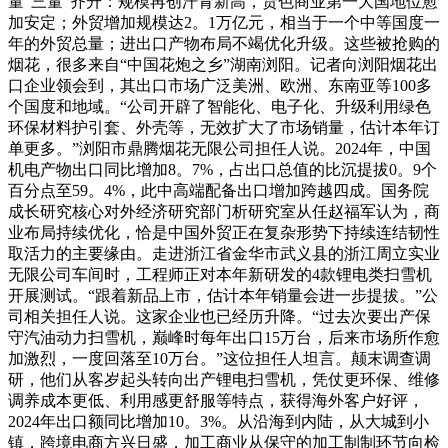
量“三量”齐升：规模再创汗青新高，货色商业第一大国地位愈
加安定；外贸增加规模达2。1万亿元，相当于一个中等国度一
年的外贸总量；进出口产物布局不竭优化升级。这些被抢购的
烟花，很多来自“中国花炮之乡”湖南浏阳。记者向浏阳烟花出
口企业领会到，其出口市场广泛美洲、欧洲、东南亚等100多
个国度和地域。“公司开辟了智能化、电子化、升级利用绿色
环保材料护引套、外壳等，无效扩大了市场销量，估计本年订
单更多。”浏阳市鼎腾烟花无限公司担任人说。2024年，中国
机电产物出口同比增加8。7%，占出口总值的比沉提拔0。9个
百分点至59。4%，此中高端配备出口增加跨越四成。国务院
成长研究核心对外经济研究部门析研究室从任赵福军认为，商
业布局持续优化，恰是中国外贸正在复杂形势下持续连结韧性
取活力的主要缘由。走进浙江省金华市武义县的浙江周立实业
无限公司车间时，工程师正对本年新研发的4款锂电类扫雪机
开展测试。“跟着新品上市，估计本年销量会进一步提拔。”公
司相关担任人说。这家企业也已经历升降。“过去次要出产保
守汽油动力扫雪机，巅峰时每年出口15万台，后来市场所作愈
加激烈，一度回落至10万台。”这位担任人坦言。颠末调查调
研，他们从客岁起头转向出产锂电扫雪机，凭仗更环保、维修
调养成本更低、利用感更舒服等特点，获得海外客户好评，
2024年出口额同比增加10。3%。从沿海到内陆，从大城到小
镇，跨境电商方兴日盛，加工商业从保守的加工制制环节向检