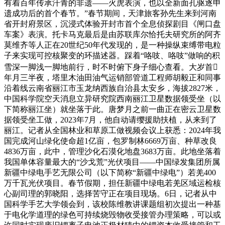
有着百年传承汗青的非遗——火虎表演，也以全新面孔驱逐申
遗成功后的首个春节。”春节期间，天津旅客孙先生来到河南
省开封府景区，沉浸式体验开封市首个全息侦探剧目《闸口盘
车案》表演。托卡马克最后是由苏联库尔恰托夫研究所的阿齐
莫维齐等人正在20世纪50年代发现的，是一种操纵束缚带电粒
子来实现可控核聚变的环描述器。踩着“咯吱、咯吱”做响的积
雪深一脚浅一脚地前行，时不时俯下身子细心查看。大岁首
年月三半夜，塔里木油田油气运销部管道工程师胡毅正和同事
沿着线云南省丽江市玉龙纳西族自治县太安乡，海拔2827米，
中国科学院空天消息立异研究院西南丽江卫星数据领受坐（以
下简称丽江坐）就坐落于此。唐梦月之前一曲正在密云卫星数
据领受坐工做，2023年7月，他自动请缨援助扶植，从来到了
丽江。记者从全国林业和草原工做视频会议上获悉：2024年我
国完成河山绿化使命超1亿亩，包罗制林6669万亩、种草改良
4836万亩，此中，管理沙化石漠化地盘3683万亩。此地坐落着
我国单体容量最大的“沙戈荒”光伏项目——中国绿发集团所属
新疆中绿电手艺无限公司（以下简称“新疆中绿电”）若羌400
万千瓦光伏项目。春节假期，担任新疆中绿电若羌区域运检核
心副司理的郭晓阳，选择苦守正在项目现场。6日，记者从中
国科学手艺大学领会到，该校陈维教讲课题组初次提出一种基
于电化学道理的绿色可持续烧毁物收受接管办理策略，可以或