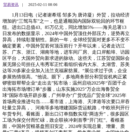
贸易资讯
|
2025-02-11 08:06
1月13日电（记者谢希瑶 邹多为 唐诗凝）外贸，拉动经济
增加的“三驾马车”之一，也是通顺国内国际双轮回的环节枢
纽。进出口总值43。85万亿元，同比增加5%——海关总署13
日发布的数据显示，2024年中国外贸顶住外部压力，逆势再立
异高，持续彰显韧性。新的一年，全球经贸面对更多不不变不
确定要素，中国外贸若何顶压前行？开年以来，记者走访江
苏、广东、浙江、湖南等地，进车间厂房、走口岸船埠、访园
区平台，大国外贸向新求进的脉动。这些天，江苏贸促国际会
展无限公司担任人韦秀军正忙着组织省内大东、太湖雪、苏美
达等20多家企业加入法兰克福家纺展。“展位求过于供，企业
参展热情很高。”他说。眼下，多地商务部分和贸促机构正紧
锣密鼓帮帮企业“走出去”拓市场：温州启动2025年“百团千企
出海拓市场增订单”步履，山东实施2025“万企出海鲁贸全
球”国际市场开辟步履，广州举办“广货优品广贸全球”2025年
首场商业推进勾当……看市道，上海港、天津港等次要口岸吞
吐量立异高，、河南等多地增建国际货运航路，中欧班列开行
年货专列。看账面，新出口订单指数实现“两连升”，很多园区
工场为保交付而忙碌，政企联袂冲刺首季“开门红”。看根基
面，中国外贸根基盘照旧安定，2024年实现总量、增量、质