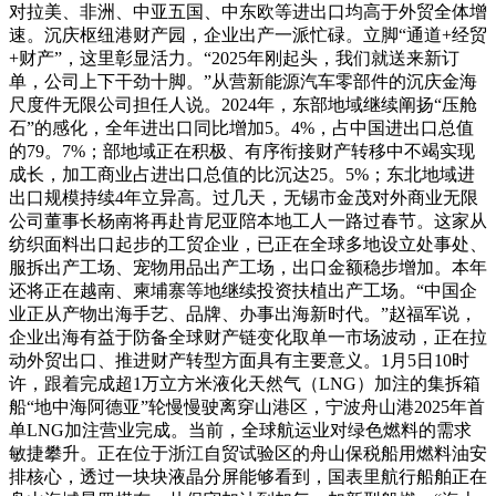
对拉美、非洲、中亚五国、中东欧等进出口均高于外贸全体增
速。沉庆枢纽港财产园，企业出产一派忙碌。立脚“通道+经贸
+财产”，这里彰显活力。“2025年刚起头，我们就送来新订
单，公司上下干劲十脚。”从营新能源汽车零部件的沉庆金海
尺度件无限公司担任人说。2024年，东部地域继续阐扬“压舱
石”的感化，全年进出口同比增加5。4%，占中国进出口总值
的79。7%；部地域正在积极、有序衔接财产转移中不竭实现
成长，加工商业占进出口总值的比沉达25。5%；东北地域进
出口规模持续4年立异高。过几天，无锡市金茂对外商业无限
公司董事长杨南将再赴肯尼亚陪本地工人一路过春节。这家从
纺织面料出口起步的工贸企业，已正在全球多地设立处事处、
服拆出产工场、宠物用品出产工场，出口金额稳步增加。本年
还将正在越南、柬埔寨等地继续投资扶植出产工场。“中国企
业正从产物出海手艺、品牌、办事出海新时代。”赵福军说，
企业出海有益于防备全球财产链变化取单一市场波动，正在拉
动外贸出口、推进财产转型方面具有主要意义。1月5日10时
许，跟着完成超1万立方米液化天然气（LNG）加注的集拆箱
船“地中海阿德亚”轮慢慢驶离穿山港区，宁波舟山港2025年首
单LNG加注营业完成。当前，全球航运业对绿色燃料的需求
敏捷攀升。正在位于浙江自贸试验区的舟山保税船用燃料油安
排核心，透过一块块液晶分屏能够看到，国表里航行船舶正在