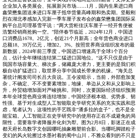
企业加入各类展会、拓展新兴市场……1月，国内生果进口商
鑫荣懋集团送来进口车厘子抵华货量高峰期和热卖期。坚毅刚
烈在湖北孝感加入完新一季车厘子发布会的鑫荣懋集团国际采
购平台总司理慕雪平说：“两大货柜佳沃车厘子一经开售便被
浩繁经销商抢购一空。”陪伴春节临近，2024年12月，中国进
口消费品1678。2亿元，创近21个月新高；全年货色商业进口
总额18。39万亿元，增加2。3%。按照世界商业组织发布的最
新数据，2024年前三季度，中国进口增速高于全球1个百分
点，估计全年继续连结第二猛进口国地位。“这不只仅是由于
我国市场容量大、梯次多，储藏庞大潜力，更主要的是我们积
极自动扩猛进口，取世界分享中国成长带来的机缘。”海关总
署统计阐发司司长吕大良说。王令浚暗示，当前，外部愈加复
杂，不确定、不不变要素增加，地缘、单边从义和从义影响上
升，外贸稳增加面对严峻挑和。同时，次要国际经济组织预测
本年全球货色商业将连结增加，中国经济根本稳、劣势多、韧
性强、基于对生成型人工智能取史学研究关系的充实实践和思
虑，笔者认为，这项性的手艺既非“潘多拉的盒子”，也不是全
能宝箱。人工智能正在史学研究中的使用存正在不成避免的局
限性，需要靠学者降服并化剑为犁。图为2月8日，影迷正在成
都天府长岛数字文创园哪吒抽象雕塑前合影。当哪吒脚踏粒子
变幻的风火轮擦过水墨衬着的蜀中山川，不雅众看到的不只是