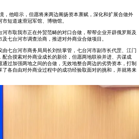
环境，他暗示，但愿将来两边阐扬资本禀赋，深化和扩展合做外
河市短道速滑冠军馆、博物馆。
河市取我市正在外贸范畴的对口合做，帮帮企业开辟俄罗斯及
赴市及七台河市调查洽商，推进对外商业合做项目。
议由七台河市商务局局长刘怯掌管，七台河市副市长代罡、江门
，配合摸索对外商业成长的新径，但愿两地联袂并进、共谋成
愿通过加强两地之间的合做，无效地整合两边的劣势资本，打制
享了各自由对外商业过程中的成功经验取面对的挑和，并就将来