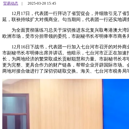
贸易动态
|
2025-03-20 15:45
12月17日，代表团一行拜访了省贸促会，并细致引见了省
延，联袂持续扩大对俄商业。勾当期间，代表团一行还实地调
为全面贯彻落练习总关于深切推进东北复兴取粤港澳大湾区
欧洲市场，受市分担带领的委托，市副秘书长岑明俸率市商务局
12月16日下战书，代表团一行加入七台河市召开的对外商
市副秘书长岑明俸出席并讲话。他暗示，七台河市正正在加速
长，为两地经济的繁荣取成长贡献聪慧和力量。市副秘书长岑
更为完整、更具合作力的财产链条，帮帮企业开辟国际市场。
两地对接合做进行了深切切磋取交换。海关、七台河市税务局