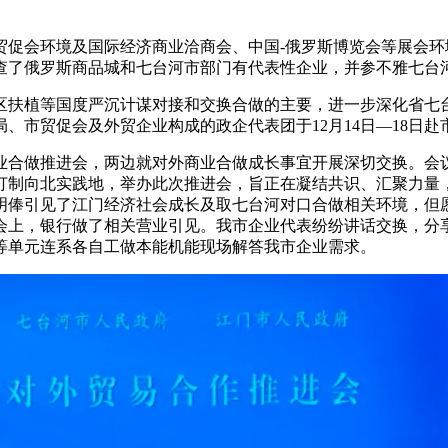
贸促会环境及国际经济商业洽商会、中国-俄罗斯博览会等展会
查了俄罗斯商品城和七台河市部门有代表性企业，并参不雅七台
扶植等国度严沉计谋对接和交换合做的主要，进一步深化省七台
、市贸促会及外贸企业构成的政企代表团于12月14日—18日
业合做推进会，两边就对外商业合做成长事宜开展深切交换。会
打制向北实践地，举办此次推进会，旨正在凝结共识、汇聚力量
明俸引见了江门经济社会成长及取七台河对口合做相关环境，但
会上，银行做了相关营业引见。我市企业代表纷纷讲话交换，分
等单元连系各自工做本能机能现场解答我市企业需求。