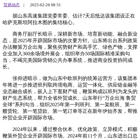
贸易动态
|
2025-02-26 08:51
据山东高速集团党委常委、估计7天后抵达该集团设正在
哈萨克斯坦阿拉木图的集结核心。
商务厅副厅长暗示，深耕新市场、培育新动能、融合新业
态，是2025年开辟国际市场的次要方针。山东将出台系列政策
办法鞭策万企出海，聚焦劣势财产和高手艺、绿色产物，支撑
企业加入360余场境外展会，组织举办50场国际精准采购勾
当，不竭完美国际营销公共办事系统，推进商业投资协同成
长。
张仰进暗示，做为山东中欧班列的统筹运营方，该集团本
年将进一步推进班列取跨境电商、运贸一体化、供应链金融等
业态融合成长，嵌入上下逛财产链，鞭策构成以班列为龙头的
财产生态系统，帮力全省外贸成长。山东举行“万企出海 鲁贸
全球”系列勾当，组织2025年第一列班列、第一架航班、第一
艘货轮、第一笔贷款、第一笔订单等正在新年伊始齐发，帮推
外贸企业开辟国际市场。
2024年以来，通过整合伙本、优化政策、立异模式，积极
鞭策外贸企业开辟国际市场。2024年前11个月，山东进出口总